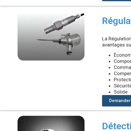
Régula
La Régulation
avantages su
Économi
Comport
Comman
Compens
Protect
Sécurit
Solide
Demander 
Détect