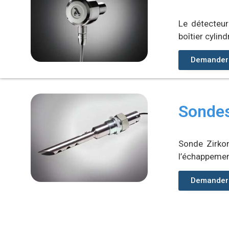
Le détecteu
boîtier cylin
Demander 
Sonde
Sonde Zirko
l’échappemen
Demander 