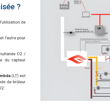
isée ?
utilisation de
t l’autre pour
multanée O2 /
ue du capteur
ambda
(LT) est
de de brûleur
O2.