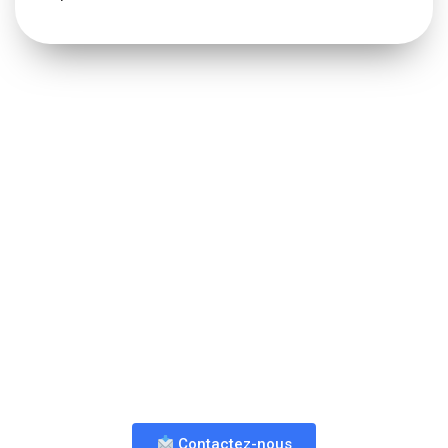
Vous cherchez une chaufferie en
container ou préfabriquée adaptée à
vos besoins industriels ?
Demandez dès maintenant votre devis
personnalisé et recevez une solution clé en main,
sur mesure et prête à l’emploi pour votre site.
Obtenez rapidement une estimation de prix pour
nos chaudières en container, adaptées à vos
besoins industriels.
Contactez-nous