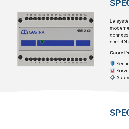
SPE
Le syst
moderne
données 
complète
Caractér
Sécuri
Survei
Automa
SPE