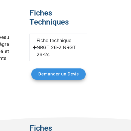
Fiches
Techniques
iveau
Fiche technique
tègre
NRGT 26-2 NRGT
té et
26-2s
nts.
Demander un Devis
Fiches