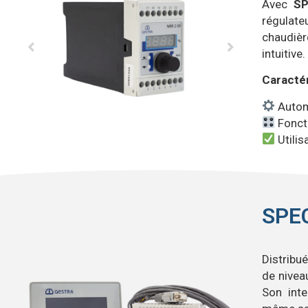
Avec
S
régulate
chaudièr
intuitive.
Caractér
Automa
Foncti
Utilis
SPE
Distribu
de niveau
Son inte