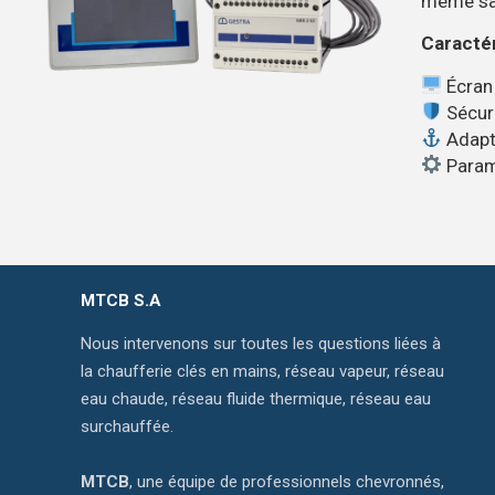
même san
Caractér
Écran 
Sécuri
Adapt
Param
MTCB S.A
Nous intervenons sur toutes les questions liées à
la chaufferie clés en mains, réseau vapeur, réseau
eau chaude, réseau fluide thermique, réseau eau
surchauffée.
MTCB
, une équipe de professionnels chevronnés,