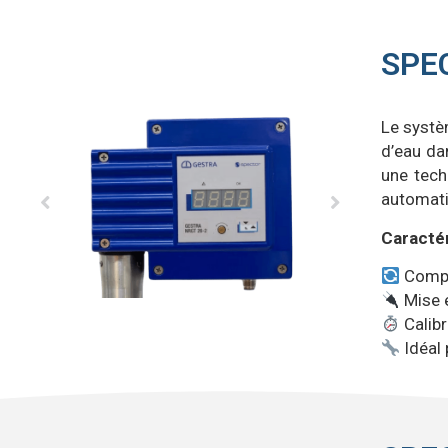
SPE
Le syst
d’eau dan
une tech
automati
Caractér
Compa
Mise 
Calibr
Idéal 