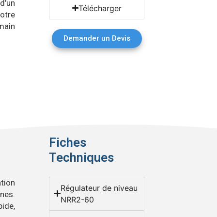
d’un
Télécharger
otre
 main
Demander un Devis
Fiches
Techniques
tion
Régulateur de niveau
ines.
NRR2-60
ide,