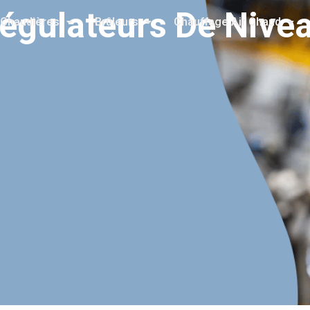
égulateurs De Nive
Chaudières
Brûleurs
Chauffage Air Chaud