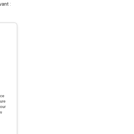
ant :
s
nce
ture
pour
ou