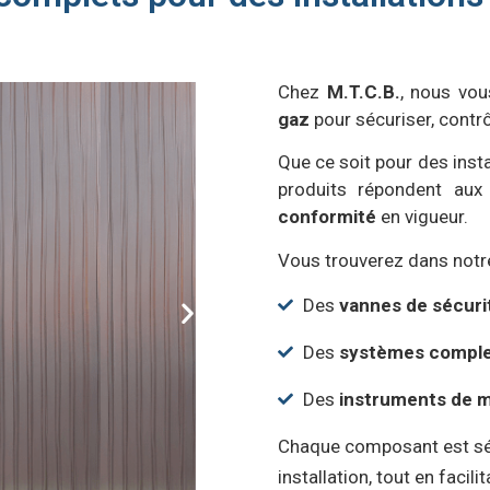
Chez
M.T.C.B.
, nous vo
gaz
pour sécuriser, contrô
Que ce soit pour des inst
produits répondent au
conformité
en vigueur.
Vous trouverez dans notre
Des
vannes de sécurit
Des
systèmes complet
Des
instruments de 
Chaque composant est séle
installation, tout en facil