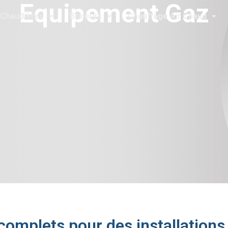
Equipement Gaz
Chaudières
Brûleurs
Chauffage Air Chaud
omplets pour des installations